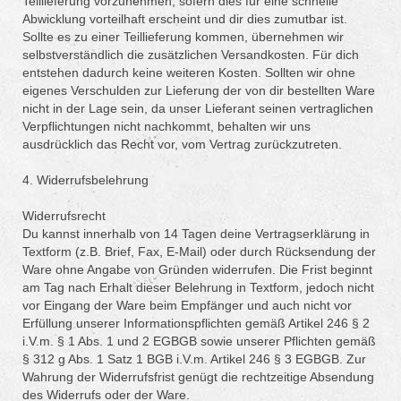
Teillieferung vorzunehmen, sofern dies für eine schnelle
Abwicklung vorteilhaft erscheint und dir dies zumutbar ist.
Sollte es zu einer Teillieferung kommen, übernehmen wir
selbstverständlich die zusätzlichen Versandkosten. Für dich
entstehen dadurch keine weiteren Kosten. Sollten wir ohne
eigenes Verschulden zur Lieferung der von dir bestellten Ware
nicht in der Lage sein, da unser Lieferant seinen vertraglichen
Verpflichtungen nicht nachkommt, behalten wir uns
ausdrücklich das Recht vor, vom Vertrag zurückzutreten.
4. Widerrufsbelehrung
Widerrufsrecht
Du kannst innerhalb von 14 Tagen deine Vertragserklärung in
Textform (z.B. Brief, Fax, E-Mail) oder durch Rücksendung der
Ware ohne Angabe von Gründen widerrufen. Die Frist beginnt
am Tag nach Erhalt dieser Belehrung in Textform, jedoch nicht
vor Eingang der Ware beim Empfänger und auch nicht vor
Erfüllung unserer Informationspflichten gemäß Artikel 246 § 2
i.V.m. § 1 Abs. 1 und 2 EGBGB sowie unserer Pflichten gemäß
§ 312 g Abs. 1 Satz 1 BGB i.V.m. Artikel 246 § 3 EGBGB. Zur
Wahrung der Widerrufsfrist genügt die rechtzeitige Absendung
des Widerrufs oder der Ware.