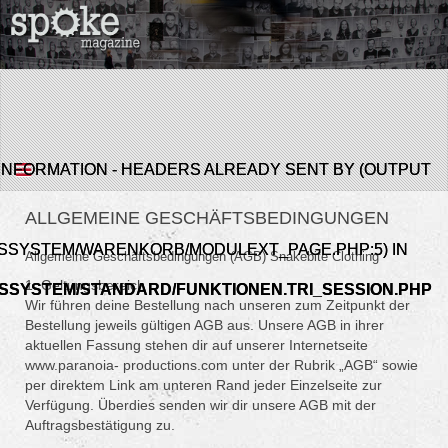
INFORMATION - HEADERS ALREADY SENT BY (OUTPUT
ALLGEMEINE GESCHÄFTSBEDINGUNGEN
SSYSTEM/WARENKORB/MODULEXT_PAGE.PHP:5) IN
Allgemeine Geschäftsbedingungen (AGB) Snakebite Clothing
1. Geltungsbereich
MSSYSTEM/STANDARD/FUNKTIONEN.TRI_SESSION.PHP
Wir führen deine Bestellung nach unseren zum Zeitpunkt der
Bestellung jeweils gültigen AGB aus. Unsere AGB in ihrer
aktuellen Fassung stehen dir auf unserer Internetseite
www.paranoia- productions.com unter der Rubrik „AGB“ sowie
per direktem Link am unteren Rand jeder Einzelseite zur
Verfügung. Überdies senden wir dir unsere AGB mit der
Auftragsbestätigung zu.