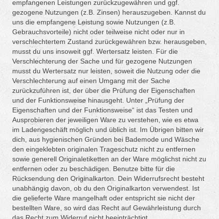
empfangenen Leistungen zurückzugewähren und ggf.
gezogene Nutzungen (z.B. Zinsen) herauszugeben. Kannst du
uns die empfangene Leistung sowie Nutzungen (z.B.
Gebrauchsvorteile) nicht oder teilweise nicht oder nur in
verschlechtertem Zustand zurückgewähren bzw. herausgeben,
musst du uns insoweit ggf. Wertersatz leisten. Für die
Verschlechterung der Sache und für gezogene Nutzungen
musst du Wertersatz nur leisten, soweit die Nutzung oder die
Verschlechterung auf einen Umgang mit der Sache
zurückzuführen ist, der über die Prüfung der Eigenschaften
und der Funktionsweise hinausgeht. Unter „Prüfung der
Eigenschaften und der Funktionsweise“ ist das Testen und
Ausprobieren der jeweiligen Ware zu verstehen, wie es etwa
im Ladengeschäft möglich und üblich ist. Im Übrigen bitten wir
dich, aus hygienischen Gründen bei Bademode und Wäsche
den eingeklebten originalen Trageschutz nicht zu entfernen
sowie generell Originaletiketten an der Ware möglichst nicht zu
entfernen oder zu beschädigen. Benutze bitte für die
Rücksendung den Originalkarton. Dein Widerrufsrecht besteht
unabhängig davon, ob du den Originalkarton verwendest. Ist
die gelieferte Ware mangelhaft oder entspricht sie nicht der
bestellten Ware, so wird das Recht auf Gewährleistung durch
das Recht zum Widerruf nicht beeinträchtigt.