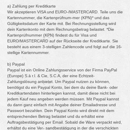
a) Zahlung per Kreditkarte
Wir akzeptieren VISA und EURO-/MASTERCARD. Teile uns die
Kartennummer, die Kartenprüfnum-mer (KPN)* und das
Gültigkeitsdatum der Karte mit. Bei Rechnungsstellung wird
dein Kartenkonto mit dem Rechnungsbetrag belastet. *Die
Kartenprüfnummer (KPN) findest du für Visa und
EURO/MASTERCARD auf der Rückseite der Kreditkarte. Sie
besteht aus einem 3-stelligen Zahlencode und folgt auf die 16-
stellige Kartennummer.
b) Paypal
Paypal ist ein Online Zahlungsservice von der Firma PayPal
(Europe) S.à r.l. & Cie, S.C.A, der eine Echtzeit-
Zahlungslösung anbietet. Um Paypal nutzen zu können,
benötigst du ein Paypal Konto, bei dem du deine Bank- oder
Kreditkartendaten hinterlegen kannst, damit diese nicht bei
jedem Kauf neu angeben werden müssen. Mit Paypal kannst
du dann ganz einfach mit Angabe deiner Emailadresse und
Passwort bezahlen. Dein Paypal Konto wird direkt mit dem
entsprechenden Betrag belastet und du erhältst eine
Auftragsbestätigung per Email. Sobald die Ware verpackt wird,
erhältst du eine Ver- sandbestätigung in der die verschickten